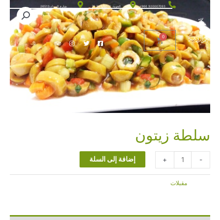
+966 920007093
الحوية، 26575012 76
شارع السداد،26513
سلطة زيتون
إضافة إلى السلة
10.00
ر.س
+
-
التصنيف:
مقبلات