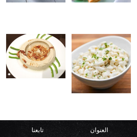
سبرنق
سلطة
12.00
ر.س
17.00
ر.س
رول جبة
خضراء
خضار
بالجبن
حمص
15.00
ر.س
بالصنوبر
مكرونة
12.00
ر.س
باللبن
العنوان
تابعنا