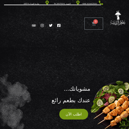
+966 920007093
الحوية، 26575012 76
شارع السداد،26513
مشوياتك...
عندك بطعم رائع
اطلب الآن