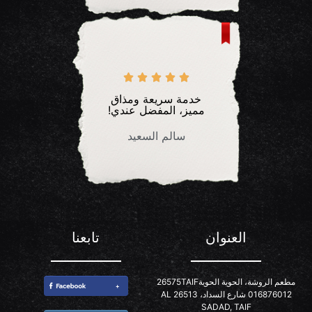





خدمة سريعة ومذاق
مميز، المفضل عندي!
سالم السعيد
العنوان
تابعنا
مطعم الروشة، الحوية الحوية26575TAIF
016876012 شارع السداد، 26513 AL
SADAD, TAIF