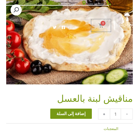
+966 920007093
الحوية، 26575012 76
شارع السداد،26513
مناقيش لبنة بالعسل
إضافة إلى السلة
11.00
ر.س
+
-
التصنيف:
المعجنات