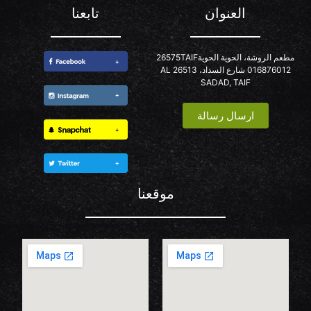
العنوان
تابعنا
مطعم الروشة، الحوية الحوية26575TAIF
016876012 شارع السداد، 26513 AL
SADAD, TAIF
ارسال رسالة
موقعنا